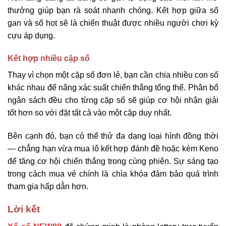
thưởng giúp bạn rà soát nhanh chóng. Kết hợp giữa số
gan và số hot sẽ là chiến thuật được nhiều người chơi kỳ
cựu áp dụng.
Kết hợp nhiều cặp số
Thay vì chọn một cặp số đơn lẻ, bạn cần chia nhiều con số
khác nhau để nâng xác suất chiến thắng tổng thể. Phân bổ
ngân sách đều cho từng cặp số sẽ giúp cơ hội nhận giải
tốt hơn so với đặt tất cả vào một cặp duy nhất.
Bên cạnh đó, bạn có thể thử đa dạng loại hình đồng thời
— chẳng hạn vừa mua lô kết hợp đánh đề hoặc kèm Keno
để tăng cơ hội chiến thắng trong cùng phiên. Sự sáng tạo
trong cách mua vé chính là chìa khóa đảm bảo quá trình
tham gia hấp dẫn hơn.
Lời kết