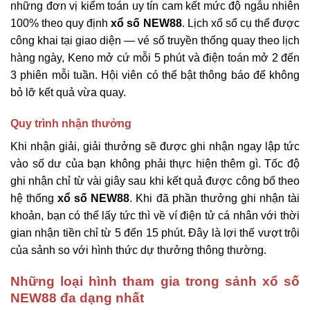
những đơn vị kiểm toán uy tín cam kết mức độ ngẫu nhiên
100% theo quy định
xổ số NEW88
. Lịch xổ số cụ thể được
công khai tại giao diện — vé số truyền thống quay theo lịch
hàng ngày, Keno mở cứ mỗi 5 phút và điện toán mở 2 đến
3 phiên mỗi tuần. Hội viên có thể bật thông báo để không
bỏ lỡ kết quả vừa quay.
Quy trình nhận thưởng
Khi nhận giải, giải thưởng sẽ được ghi nhận ngay lập tức
vào số dư của bạn không phải thực hiện thêm gì. Tốc độ
ghi nhận chỉ từ vài giây sau khi kết quả được công bố theo
hệ thống
xổ số NEW88
. Khi đã phần thưởng ghi nhận tài
khoản, bạn có thể lấy tức thì về ví điện tử cá nhân với thời
gian nhận tiền chỉ từ 5 đến 15 phút. Đây là lợi thế vượt trội
của sảnh so với hình thức dự thưởng thông thường.
Những loại hình tham gia trong sảnh xổ số
NEW88 đa dạng nhất