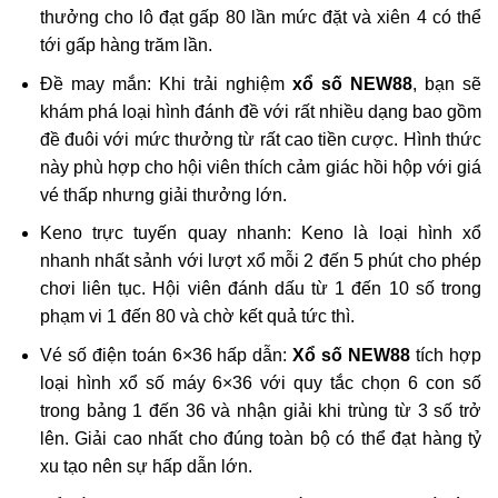
thưởng cho lô đạt gấp 80 lần mức đặt và xiên 4 có thể
tới gấp hàng trăm lần.
Đề may mắn: Khi trải nghiệm
xổ số NEW88
, bạn sẽ
khám phá loại hình đánh đề với rất nhiều dạng bao gồm
đề đuôi với mức thưởng từ rất cao tiền cược. Hình thức
này phù hợp cho hội viên thích cảm giác hồi hộp với giá
vé thấp nhưng giải thưởng lớn.
Keno trực tuyến quay nhanh: Keno là loại hình xổ
nhanh nhất sảnh với lượt xổ mỗi 2 đến 5 phút cho phép
chơi liên tục. Hội viên đánh dấu từ 1 đến 10 số trong
phạm vi 1 đến 80 và chờ kết quả tức thì.
Vé số điện toán 6×36 hấp dẫn:
Xổ số NEW88
tích hợp
loại hình xổ số máy 6×36 với quy tắc chọn 6 con số
trong bảng 1 đến 36 và nhận giải khi trùng từ 3 số trở
lên. Giải cao nhất cho đúng toàn bộ có thể đạt hàng tỷ
xu tạo nên sự hấp dẫn lớn.