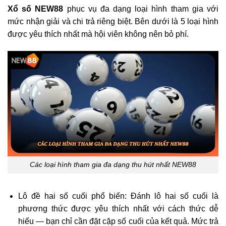
Xổ số NEW88
phục vụ đa dạng loại hình tham gia với
mức nhận giải và chi trả riêng biệt. Bên dưới là 5 loại hình
được yêu thích nhất mà hội viên không nên bỏ phí.
Các loại hình tham gia đa dạng thu hút nhất NEW88
Lô đề hai số cuối phổ biến: Đánh lô hai số cuối là
phương thức được yêu thích nhất với cách thức dễ
hiểu — bạn chỉ cần đặt cặp số cuối của kết quả. Mức trả