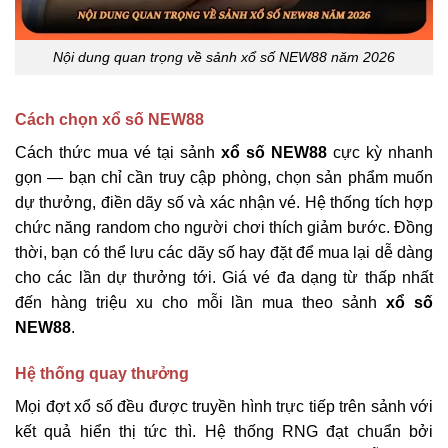
Nội dung quan trọng về sảnh xổ số NEW88 năm 2026
Cách chọn xổ số NEW88
Cách thức mua vé tại sảnh
xổ số NEW88
cực kỳ nhanh
gọn — bạn chỉ cần truy cập phòng, chọn sản phẩm muốn
dự thưởng, điền dãy số và xác nhận vé. Hệ thống tích hợp
chức năng random cho người chơi thích giảm bước. Đồng
thời, bạn có thể lưu các dãy số hay đặt để mua lại dễ dàng
cho các lần dự thưởng tới. Giá vé đa dạng từ thấp nhất
đến hàng triệu xu cho mỗi lần mua theo sảnh
xổ số
NEW88
.
Hệ thống quay thưởng
Mọi đợt xổ số đều được truyền hình trực tiếp trên sảnh với
kết quả hiển thị tức thì. Hệ thống RNG đạt chuẩn bởi