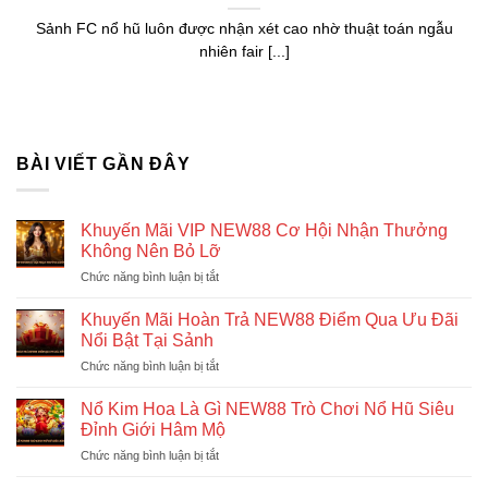
Sảnh FC nổ hũ luôn được nhận xét cao nhờ thuật toán ngẫu
nhiên fair [...]
BÀI VIẾT GẦN ĐÂY
Khuyến Mãi VIP NEW88 Cơ Hội Nhận Thưởng
Không Nên Bỏ Lỡ
ở
Chức năng bình luận bị tắt
Khuyến
Mãi
Khuyến Mãi Hoàn Trả NEW88 Điểm Qua Ưu Đãi
VIP
Nổi Bật Tại Sảnh
NEW88
ở
Chức năng bình luận bị tắt
Cơ
Khuyến
Hội
Mãi
Nhận
Nổ Kim Hoa Là Gì NEW88 Trò Chơi Nổ Hũ Siêu
Hoàn
Thưởng
Đỉnh Giới Hâm Mộ
Trả
Không
ở
Chức năng bình luận bị tắt
NEW88
Nên
Nổ
Điểm
Bỏ