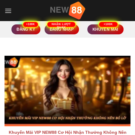
Bỏ
qua
nội
dung
ĐĂNG KÝ
ĐĂNG NHẬP
KHUYẾN MÃI
Khuyến Mãi VIP NEW88 Cơ Hội Nhận Thưởng Không Nên