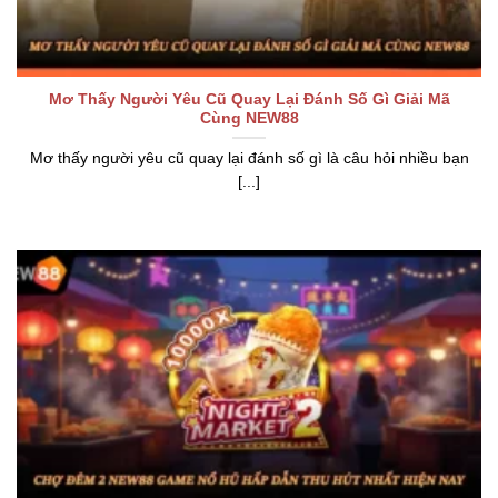
Mơ Thấy Người Yêu Cũ Quay Lại Đánh Số Gì Giải Mã
Cùng NEW88
Mơ thấy người yêu cũ quay lại đánh số gì là câu hỏi nhiều bạn
[...]