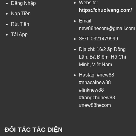
Website:
Đăng Nhập
https://chuoivang.com/
Nạp Tiền
Email:
Rút Tiền
new88hecom@gmail.com
Tải App
SĐT: 0321479999
Địa chỉ: 16/2 ấp Đông
Lân, Bà Điểm, Hồ Chí
Minh, Việt Nam
Hastag: #new88
#nhacainew88
#linknew88
#trangchunew88
#new88hecom
ĐỐI TÁC TÁC DIỆN