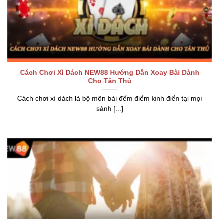
Cách Chơi Xì Dách NEW88 Hướng Dẫn Xoay Bài Dành
Cho Tân Thủ
Cách chơi xì dách là bộ môn bài đếm điểm kinh điển tại mọi
sảnh [...]