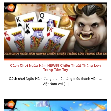
Cách Chơi Ngầu Hầm NEW88 Chiến Thuật Thắng Lớn
Trong Tầm Tay
Cách chơi Ngầu Hầm đang thu hút hàng triệu thành viên tại
Việt Nam với [...]