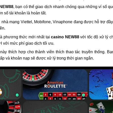
 NEW88
, bạn có thể giao dịch nhanh chóng qua những ví số q
n số tài khoản là hoàn tất.
nhà mạng Viettel, Mobifone, Vinaphone đang được hỗ trợ đầy đủ
ên.
ử là phương thức mới nhất tại
casino NEW88
với tốc độ xử lý 
với mức phí giao dịch tối ưu.
ày thích hợp cho thành viên thích thao tác truyền thống. B
p và khoản nạp sẽ được xử lý trong thời gian ngắn.