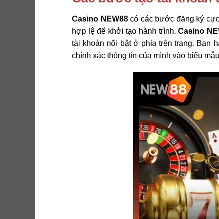
Casino NEW88
có các bước đăng ký cực 
hợp lệ để khởi tạo hành trình.
Casino N
tài khoản nổi bật ở phía trên trang. Bạn
chính xác thông tin của mình vào biểu mẫu