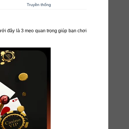
Truyền thống
ới đây là 3 mẹo quan trọng giúp bạn chơi