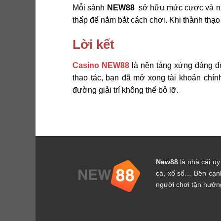
Mỗi sảnh
NEW88
sở hữu mức cược và nhịp
thấp để nắm bắt cách chơi. Khi thành thạ
Lời kết
Casino NEW88
là nền tảng xứng đáng để
thao tác, bạn đã mở xong tài khoản chín
đường giải trí không thể bỏ lỡ.
New88
là nhà cái uy
cá, xổ số… Bên cạnh
người chơi tận hưởng 