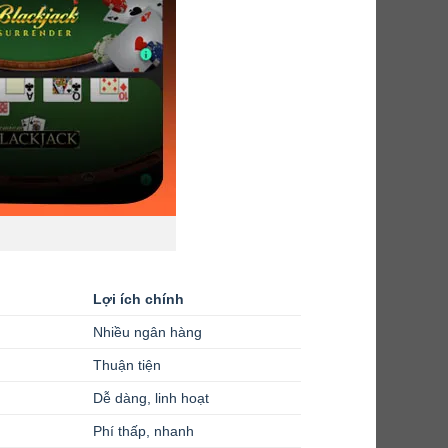
Lợi ích chính
Nhiều ngân hàng
Thuận tiện
Dễ dàng, linh hoạt
Phí thấp, nhanh