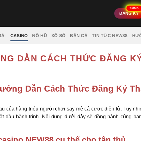
ĐĂNG KÝ
BÀI
CASINO
NỔ HŨ
XỔ SỐ
BẮN CÁ
TIN TỨC NEW88
HƯƠ
NG DẪN CÁCH THỨC ĐĂNG KÝ
ướng Dẫn Cách Thức Đăng Ký Th
ầu của hàng triệu người chơi say mê cá cược điện tử. Tuy nh
bắt đầu hành trình. Nội dung dưới đây sẽ đồng hành cùng bạn
casino NEW88 cụ thể cho tân thủ