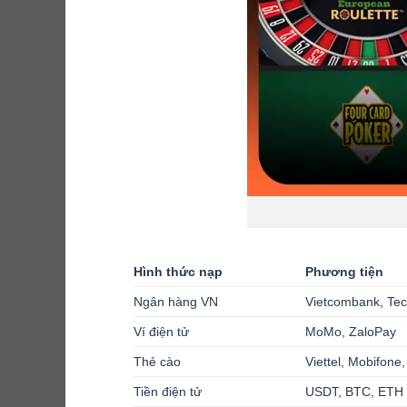
Hình thức nạp
Phương tiện
Ngân hàng VN
Vietcombank, Te
Ví điện tử
MoMo, ZaloPay
Thẻ cào
Viettel, Mobifone
Tiền điện tử
USDT, BTC, ETH