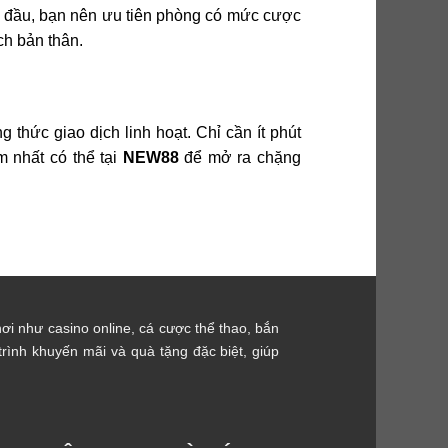
t đầu, bạn nên ưu tiên phòng có mức cược
ch bản thân.
thức giao dịch linh hoạt. Chỉ cần ít phút
m nhất có thể tại
NEW88
để mở ra chặng
chơi như casino online, cá cược thể thao, bắn
ình khuyến mãi và quà tặng đặc biệt, giúp